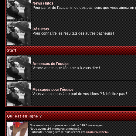
News / Infos
Pour parler de l'actualité, ou des patineurs que vous aimez en gé
Résultats
Pour connaître les résultats des autres patineurs !
Staff
Annonces de l'équipe
Venez voir ce que l'équipe a à vous dire !
Messages pour l'équipe
Vous voulez nous faire part de vos idées ? N'hésitez pas !
Qui est en ligne ?
Nos membres ont posté un total de
1820
messages
Nous avons
24
membres enregistrés
L'utilisateur enregistré le plus récent est
racialroutine63