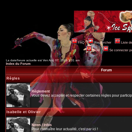
FAQ
Rechercher
Liste 
Profil
Se connecter po
La date/heure actuelle est Ven Aoû 07, 2026 3:31 am
Index du Forum
Forum
Règles
Règlement
Vous devez accepter et respecter certaines règles pour particip
Isabelle et Olivier
News / Infos
Pour connaître leur actualité, c'est par ici !