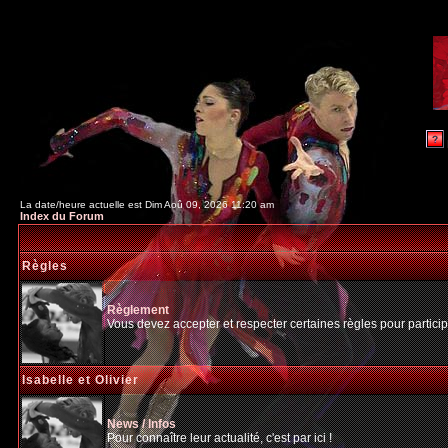
La date/heure actuelle est Dim Aoû 09, 2026 11:20 am
Index du Forum
Règles
Règlement
Vous devez accepter et respecter certaines règles pour particip
Isabelle et Olivier
News / Infos
Pour connaître leur actualité, c'est par ici !