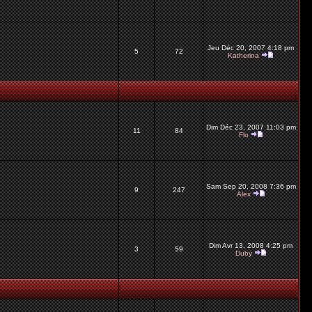
Jeu Déc 20, 2007 4:18 pm
5
72
Katherina
Dim Déc 23, 2007 11:03 pm
11
84
Flo
Sam Sep 20, 2008 7:36 pm
9
247
Alex
Dim Avr 13, 2008 4:25 pm
3
59
Duby