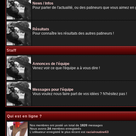
News / Infos
Pour parler de l'actualité, ou des patineurs que vous aimez en gé
Résultats
Pour connaître les résultats des autres patineurs !
Staff
Annonces de l'équipe
Venez voir ce que l'équipe a à vous dire !
Messages pour l'équipe
Vous voulez nous faire part de vos idées ? N'hésitez pas !
Qui est en ligne ?
Nos membres ont posté un total de
1820
messages
Nous avons
24
membres enregistrés
L'utilisateur enregistré le plus récent est
racialroutine63