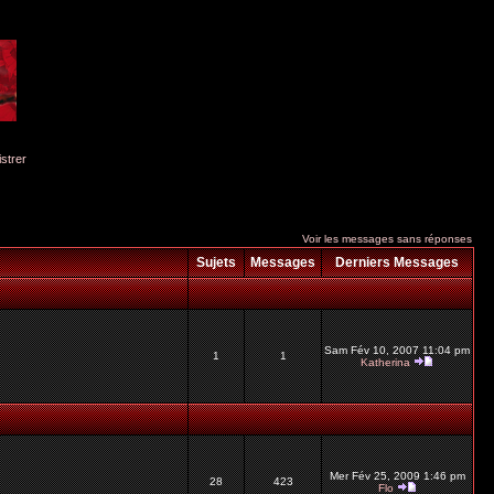
istrer
Voir les messages sans réponses
Sujets
Messages
Derniers Messages
Sam Fév 10, 2007 11:04 pm
1
1
Katherina
Mer Fév 25, 2009 1:46 pm
28
423
Flo