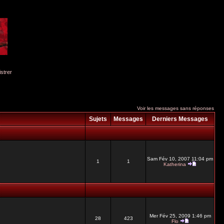
istrer
Voir les messages sans réponses
Sujets
Messages
Derniers Messages
Sam Fév 10, 2007 11:04 pm
1
1
Katherina
Mer Fév 25, 2009 1:46 pm
28
423
Flo