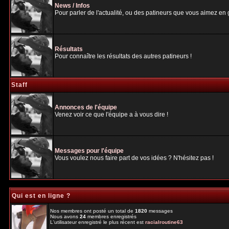
News / Infos
Pour parler de l'actualité, ou des patineurs que vous aimez en gé
Résultats
Pour connaître les résultats des autres patineurs !
Staff
Annonces de l'équipe
Venez voir ce que l'équipe a à vous dire !
Messages pour l'équipe
Vous voulez nous faire part de vos idées ? N'hésitez pas !
Qui est en ligne ?
Nos membres ont posté un total de
1820
messages
Nous avons
24
membres enregistrés
L'utilisateur enregistré le plus récent est
racialroutine63