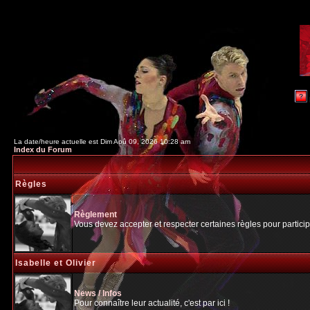
La date/heure actuelle est Dim Aoû 09, 2026 10:28 am
Index du Forum
Règles
Règlement
Vous devez accepter et respecter certaines règles pour particip
Isabelle et Olivier
News / Infos
Pour connaître leur actualité, c'est par ici !