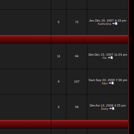
Jeu Déc 20, 2007 4:18 pm
5
72
Katherina
Dim Déc 23, 2007 11:03 pm
11
84
Flo
Sam Sep 20, 2008 7:36 pm
9
247
Alex
Dim Avr 13, 2008 4:25 pm
3
59
Duby