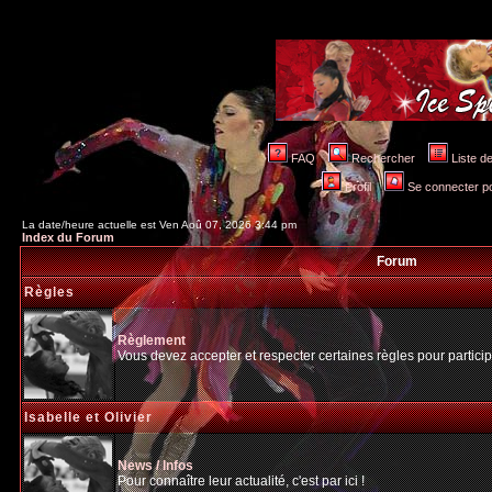
FAQ
Rechercher
Liste 
Profil
Se connecter po
La date/heure actuelle est Ven Aoû 07, 2026 3:44 pm
Index du Forum
Forum
Règles
Règlement
Vous devez accepter et respecter certaines règles pour particip
Isabelle et Olivier
News / Infos
Pour connaître leur actualité, c'est par ici !