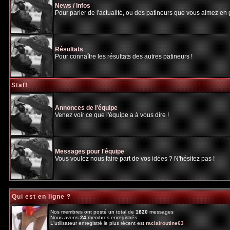
News / Infos
Pour parler de l'actualité, ou des patineurs que vous aimez en gé
Résultats
Pour connaître les résultats des autres patineurs !
Staff
Annonces de l'équipe
Venez voir ce que l'équipe a à vous dire !
Messages pour l'équipe
Vous voulez nous faire part de vos idées ? N'hésitez pas !
Qui est en ligne ?
Nos membres ont posté un total de
1820
messages
Nous avons
24
membres enregistrés
L'utilisateur enregistré le plus récent est
racialroutine63