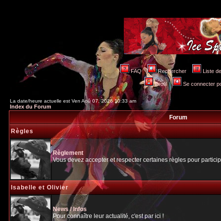
FAQ
Rechercher
Liste 
Profil
Se connecter po
La date/heure actuelle est Ven Aoû 07, 2026 10:33 am
Index du Forum
Forum
Règles
Règlement
Vous devez accepter et respecter certaines règles pour particip
Isabelle et Olivier
News / Infos
Pour connaître leur actualité, c'est par ici !