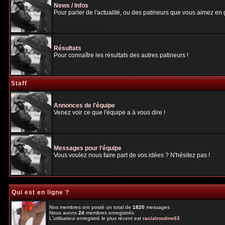
News / Infos
Pour parler de l'actualité, ou des patineurs que vous aimez en gé
Résultats
Pour connaître les résultats des autres patineurs !
Staff
Annonces de l'équipe
Venez voir ce que l'équipe a à vous dire !
Messages pour l'équipe
Vous voulez nous faire part de vos idées ? N'hésitez pas !
Qui est en ligne ?
Nos membres ont posté un total de
1820
messages
Nous avons
24
membres enregistrés
L'utilisateur enregistré le plus récent est
racialroutine63