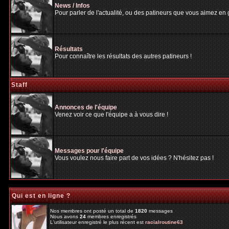
News / Infos
Pour parler de l'actualité, ou des patineurs que vous aimez en gé
Résultats
Pour connaître les résultats des autres patineurs !
Staff
Annonces de l'équipe
Venez voir ce que l'équipe a à vous dire !
Messages pour l'équipe
Vous voulez nous faire part de vos idées ? N'hésitez pas !
Qui est en ligne ?
Nos membres ont posté un total de
1820
messages
Nous avons
24
membres enregistrés
L'utilisateur enregistré le plus récent est
racialroutine63