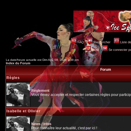
FAQ
Rechercher
Liste 
Profil
Se connecter po
La date/heure actuelle est Dim Aoû 09, 2026 3:38 pm
Index du Forum
Forum
Règles
Règlement
Vous devez accepter et respecter certaines règles pour particip
Isabelle et Olivier
News / Infos
Pour connaître leur actualité, c'est par ici !