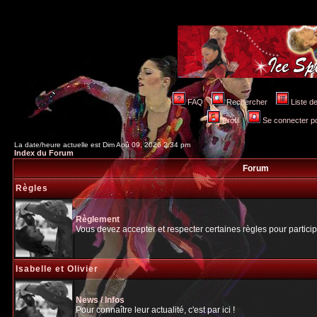
FAQ
Rechercher
Liste 
Profil
Se connecter po
La date/heure actuelle est Dim Aoû 09, 2026 2:34 pm
Index du Forum
Forum
Règles
Règlement
Vous devez accepter et respecter certaines règles pour particip
Isabelle et Olivier
News / Infos
Pour connaître leur actualité, c'est par ici !