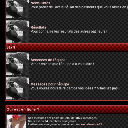
News / Infos
Pour parler de l'actualité, ou des patineurs que vous aimez en gé
Résultats
Pour connaître les résultats des autres patineurs !
Staff
Annonces de l'équipe
Venez voir ce que l'équipe a à vous dire !
Messages pour l'équipe
Vous voulez nous faire part de vos idées ? N'hésitez pas !
Qui est en ligne ?
Nos membres ont posté un total de
1820
messages
Nous avons
24
membres enregistrés
L'utilisateur enregistré le plus récent est
racialroutine63