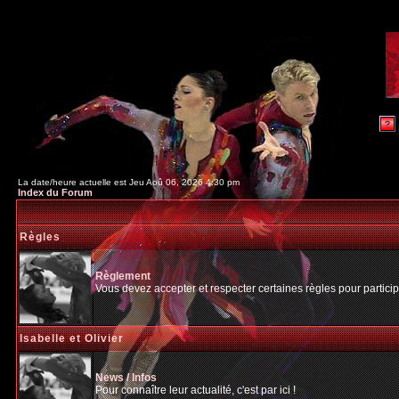
La date/heure actuelle est Jeu Aoû 06, 2026 4:30 pm
Index du Forum
Règles
Règlement
Vous devez accepter et respecter certaines règles pour particip
Isabelle et Olivier
News / Infos
Pour connaître leur actualité, c'est par ici !