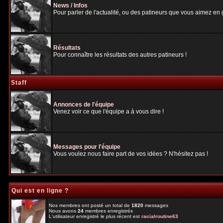
News / Infos
Pour parler de l'actualité, ou des patineurs que vous aimez en gé
Résultats
Pour connaître les résultats des autres patineurs !
Staff
Annonces de l'équipe
Venez voir ce que l'équipe a à vous dire !
Messages pour l'équipe
Vous voulez nous faire part de vos idées ? N'hésitez pas !
Qui est en ligne ?
Nos membres ont posté un total de
1820
messages
Nous avons
24
membres enregistrés
L'utilisateur enregistré le plus récent est
racialroutine63