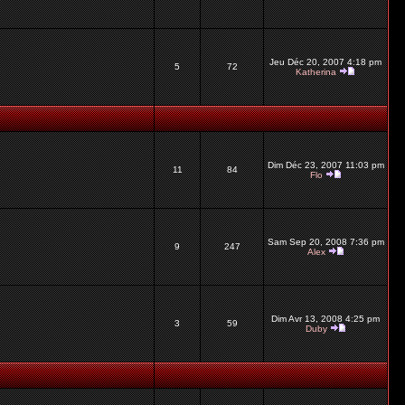
Jeu Déc 20, 2007 4:18 pm
5
72
Katherina
Dim Déc 23, 2007 11:03 pm
11
84
Flo
Sam Sep 20, 2008 7:36 pm
9
247
Alex
Dim Avr 13, 2008 4:25 pm
3
59
Duby