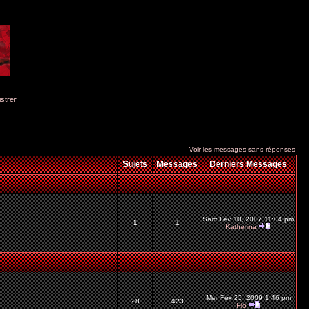
istrer
Voir les messages sans réponses
Sujets
Messages
Derniers Messages
Sam Fév 10, 2007 11:04 pm
1
1
Katherina
Mer Fév 25, 2009 1:46 pm
28
423
Flo