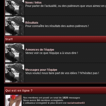
News / Infos
Pour parler de l'actualité, ou des patineurs que vous aimez en gé
Résultats
Pour connaître les résultats des autres patineurs !
Staff
Annonces de l'équipe
Venez voir ce que l'équipe a à vous dire !
Messages pour l'équipe
Vous voulez nous faire part de vos idées ? N'hésitez pas !
Qui est en ligne ?
Nos membres ont posté un total de
1820
messages
Nous avons
24
membres enregistrés
L'utilisateur enregistré le plus récent est
racialroutine63