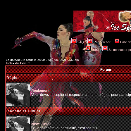
FAQ
Rechercher
Liste 
Profil
Se connecter po
La date/heure actuelle est Jeu Aoû 06, 2026 9:33 am
Index du Forum
Forum
Règles
Règlement
Vous devez accepter et respecter certaines règles pour particip
Isabelle et Olivier
News / Infos
Pour connaître leur actualité, c'est par ici !