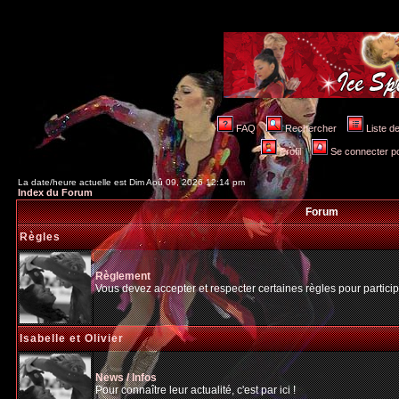
FAQ
Rechercher
Liste 
Profil
Se connecter po
La date/heure actuelle est Dim Aoû 09, 2026 12:14 pm
Index du Forum
Forum
Règles
Règlement
Vous devez accepter et respecter certaines règles pour particip
Isabelle et Olivier
News / Infos
Pour connaître leur actualité, c'est par ici !