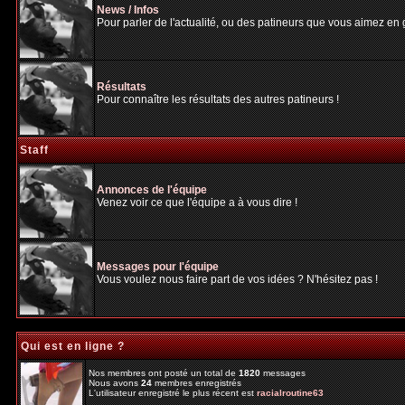
News / Infos
Pour parler de l'actualité, ou des patineurs que vous aimez en gé
Résultats
Pour connaître les résultats des autres patineurs !
Staff
Annonces de l'équipe
Venez voir ce que l'équipe a à vous dire !
Messages pour l'équipe
Vous voulez nous faire part de vos idées ? N'hésitez pas !
Qui est en ligne ?
Nos membres ont posté un total de
1820
messages
Nous avons
24
membres enregistrés
L'utilisateur enregistré le plus récent est
racialroutine63