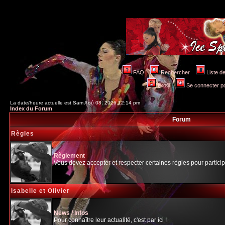
FAQ
Rechercher
Liste 
Profil
Se connecter po
La date/heure actuelle est Sam Aoû 08, 2026 12:14 pm
Index du Forum
Forum
Règles
Règlement
Vous devez accepter et respecter certaines règles pour particip
Isabelle et Olivier
News / Infos
Pour connaître leur actualité, c'est par ici !