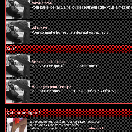
News / Infos
Pour parler de l'actualité, ou des patineurs que vous aimez en gé
Résultats
Pour connaître les résultats des autres patineurs !
Staff
Annonces de l'équipe
Venez voir ce que l'équipe a à vous dire !
Messages pour l'équipe
Vous voulez nous faire part de vos idées ? N'hésitez pas !
Qui est en ligne ?
Nos membres ont posté un total de
1820
messages
Nous avons
24
membres enregistrés
L'utilisateur enregistré le plus récent est
racialroutine63