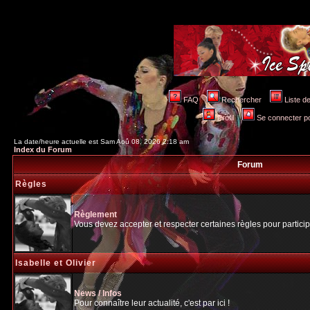
FAQ
Rechercher
Liste 
Profil
Se connecter po
La date/heure actuelle est Sam Aoû 08, 2026 2:18 am
Index du Forum
Forum
Règles
Règlement
Vous devez accepter et respecter certaines règles pour particip
Isabelle et Olivier
News / Infos
Pour connaître leur actualité, c'est par ici !