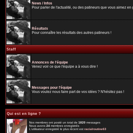
News / Infos
Pour parler de l'actualité, ou des patineurs que vous aimez en gé
Résultats
Pour connaître les résultats des autres patineurs !
Staff
Annonces de l'équipe
Venez voir ce que l'équipe a à vous dire !
Messages pour l'équipe
Vous voulez nous faire part de vos idées ? N'hésitez pas !
Qui est en ligne ?
Nos membres ont posté un total de
1820
messages
Nous avons
24
membres enregistrés
L'utilisateur enregistré le plus récent est
racialroutine63