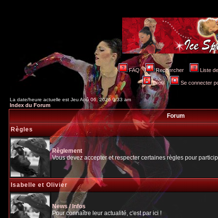
FAQ
Rechercher
Liste 
Profil
Se connecter po
La date/heure actuelle est Jeu Aoû 06, 2026 9:33 am
Index du Forum
Forum
Règles
Règlement
Vous devez accepter et respecter certaines règles pour particip
Isabelle et Olivier
News / Infos
Pour connaître leur actualité, c'est par ici !