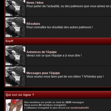
News / Infos
Pour parler de l'actualité, ou des patineurs que vous aimez en gé
Résultats
Pour connaître les résultats des autres patineurs !
Staff
Annonces de l'équipe
Venez voir ce que l'équipe a à vous dire !
Messages pour l'équipe
Vous voulez nous faire part de vos idées ? N'hésitez pas !
Qui est en ligne ?
Nos membres ont posté un total de
1820
messages
Nous avons
24
membres enregistrés
L'utilisateur enregistré le plus récent est
racialroutine63