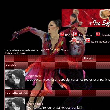
FAQ
Rechercher
Liste 
Profil
Se connecter po
La date/heure actuelle est Ven Aoû 07, 2026 12:50 am
Index du Forum
Forum
Règles
Règlement
Vous devez accepter et respecter certaines règles pour particip
Isabelle et Olivier
News / Infos
Pour connaître leur actualité, c'est par ici !