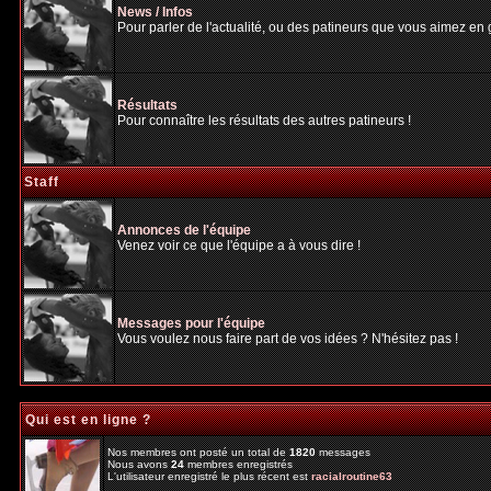
News / Infos
Pour parler de l'actualité, ou des patineurs que vous aimez en gé
Résultats
Pour connaître les résultats des autres patineurs !
Staff
Annonces de l'équipe
Venez voir ce que l'équipe a à vous dire !
Messages pour l'équipe
Vous voulez nous faire part de vos idées ? N'hésitez pas !
Qui est en ligne ?
Nos membres ont posté un total de
1820
messages
Nous avons
24
membres enregistrés
L'utilisateur enregistré le plus récent est
racialroutine63