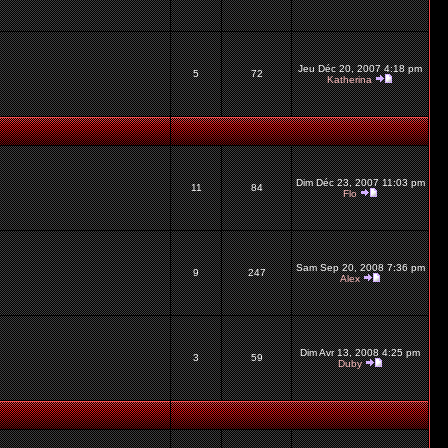
Jeu Déc 20, 2007 4:18 pm
5
72
Katherina
Dim Déc 23, 2007 11:03 pm
11
84
Flo
Sam Sep 20, 2008 7:36 pm
9
247
Alex
Dim Avr 13, 2008 4:25 pm
3
59
Duby