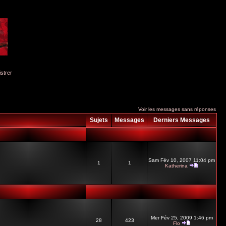
istrer
Voir les messages sans réponses
Sujets
Messages
Derniers Messages
Sam Fév 10, 2007 11:04 pm
1
1
Katherina
Mer Fév 25, 2009 1:46 pm
28
423
Flo