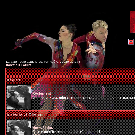
La date/heure actuelle est Ven Aoû 07, 2026 12:53 pm
Index du Forum
Règles
Règlement
Vous devez accepter et respecter certaines règles pour particip
Isabelle et Olivier
News / Infos
Pour connaître leur actualité, c'est par ici !