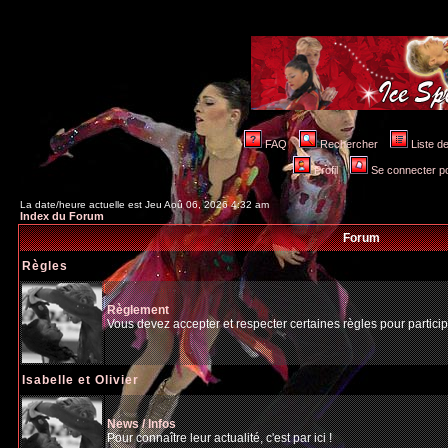
FAQ
Rechercher
Liste 
Profil
Se connecter po
La date/heure actuelle est Jeu Aoû 06, 2026 4:32 am
Index du Forum
Forum
Règles
Règlement
Vous devez accepter et respecter certaines règles pour particip
Isabelle et Olivier
News / Infos
Pour connaître leur actualité, c'est par ici !