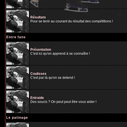
Résultats
Pour se tenir au courant du résultat des compétitions !
Entre fans
Présentation
C'est ici qu'on apprend à se connaître !
Coulisses
C'est par là qu'on se detend !
Entraide
Des soucis ? On peut peut être vous aider !
Le patinage