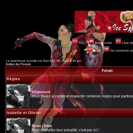
FAQ
Rechercher
Liste 
Profil
Se connecter po
La date/heure actuelle est Sam Aoû 08, 2026 5:39 pm
Index du Forum
Forum
Règles
Règlement
Vous devez accepter et respecter certaines règles pour particip
Isabelle et Olivier
News / Infos
Pour connaître leur actualité, c'est par ici !