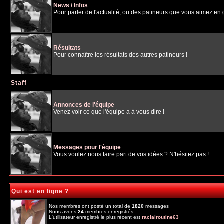
News / Infos
Pour parler de l'actualité, ou des patineurs que vous aimez en gé
Résultats
Pour connaître les résultats des autres patineurs !
Staff
Annonces de l'équipe
Venez voir ce que l'équipe a à vous dire !
Messages pour l'équipe
Vous voulez nous faire part de vos idées ? N'hésitez pas !
Qui est en ligne ?
Nos membres ont posté un total de
1820
messages
Nous avons
24
membres enregistrés
L'utilisateur enregistré le plus récent est
racialroutine63