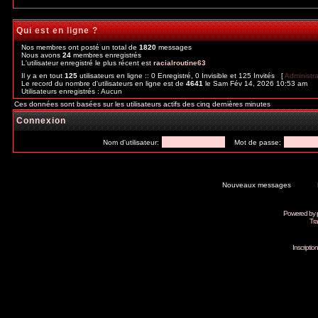
Qui est en ligne ?
Nos membres ont posté un total de
1820
messages
Nous avons
24
membres enregistrés
L'utilisateur enregistré le plus récent est
racialroutine63
Il y a en tout
125
utilisateurs en ligne :: 0 Enregistré, 0 Invisible et 125 Invités [
Administr
Le record du nombre d'utilisateurs en ligne est de
4641
le Sam Fév 14, 2026 10:53 am
Utilisateurs enregistrés : Aucun
Ces données sont basées sur les utilisateurs actifs des cinq dernières minutes
Connexion
Nom d'utilisateur:
Mot de passe:
Nouveaux messages
Powered by
Tra
Inscripti