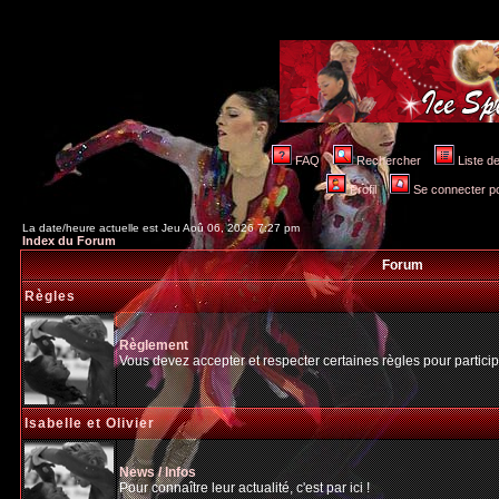
FAQ
Rechercher
Liste 
Profil
Se connecter po
La date/heure actuelle est Jeu Aoû 06, 2026 7:27 pm
Index du Forum
Forum
Règles
Règlement
Vous devez accepter et respecter certaines règles pour particip
Isabelle et Olivier
News / Infos
Pour connaître leur actualité, c'est par ici !