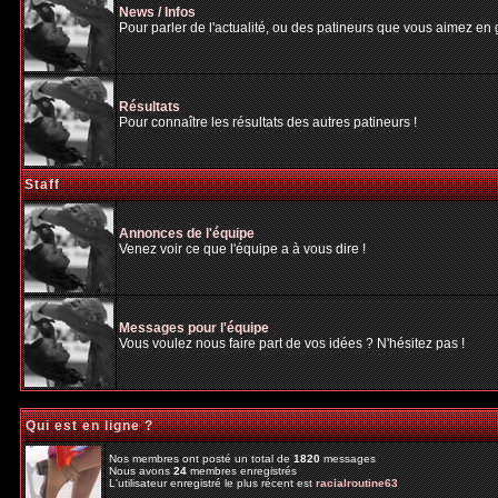
News / Infos
Pour parler de l'actualité, ou des patineurs que vous aimez en gé
Résultats
Pour connaître les résultats des autres patineurs !
Staff
Annonces de l'équipe
Venez voir ce que l'équipe a à vous dire !
Messages pour l'équipe
Vous voulez nous faire part de vos idées ? N'hésitez pas !
Qui est en ligne ?
Nos membres ont posté un total de
1820
messages
Nous avons
24
membres enregistrés
L'utilisateur enregistré le plus récent est
racialroutine63