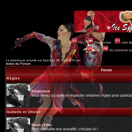
FAQ
Rechercher
Liste 
Profil
Se connecter po
La date/heure actuelle est Sam Aoû 08, 2026 6:04 am
Index du Forum
Forum
Règles
Règlement
Vous devez accepter et respecter certaines règles pour particip
Isabelle et Olivier
News / Infos
Pour connaître leur actualité, c'est par ici !