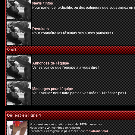
News / Infos
Pour parler de l'actualité, ou des patineurs que vous aimez en gé
Résultats
Pour connaître les résultats des autres patineurs !
Staff
Annonces de l'équipe
Venez voir ce que l'équipe a à vous dire !
Messages pour l'équipe
Vous voulez nous faire part de vos idées ? N'hésitez pas !
Qui est en ligne ?
Nos membres ont posté un total de
1820
messages
Nous avons
24
membres enregistrés
L'utilisateur enregistré le plus récent est
racialroutine63