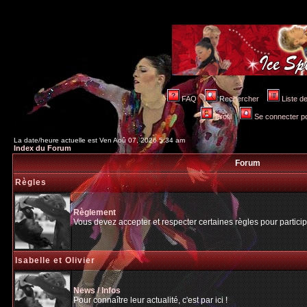
FAQ
Rechercher
Liste 
Profil
Se connecter po
La date/heure actuelle est Ven Aoû 07, 2026 5:34 am
Index du Forum
Forum
Règles
Règlement
Vous devez accepter et respecter certaines règles pour particip
Isabelle et Olivier
News / Infos
Pour connaître leur actualité, c'est par ici !