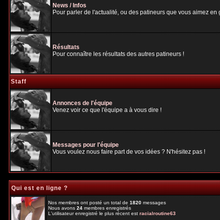
News / Infos
Pour parler de l'actualité, ou des patineurs que vous aimez en gé
Résultats
Pour connaître les résultats des autres patineurs !
Staff
Annonces de l'équipe
Venez voir ce que l'équipe a à vous dire !
Messages pour l'équipe
Vous voulez nous faire part de vos idées ? N'hésitez pas !
Qui est en ligne ?
Nos membres ont posté un total de
1820
messages
Nous avons
24
membres enregistrés
L'utilisateur enregistré le plus récent est
racialroutine63