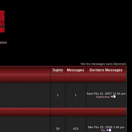
istrer
Voir les messages sans réponses
Sujets
Messages
Derniers Messages
Sam Fév 10, 2007 11:04 pm
1
1
Katherina
Mer Fév 25, 2009 1:46 pm
28
423
Flo