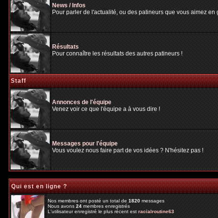
News / Infos
Pour parler de l'actualité, ou des patineurs que vous aimez en gé
Résultats
Pour connaître les résultats des autres patineurs !
Staff
Annonces de l'équipe
Venez voir ce que l'équipe a à vous dire !
Messages pour l'équipe
Vous voulez nous faire part de vos idées ? N'hésitez pas !
Qui est en ligne ?
Nos membres ont posté un total de
1820
messages
Nous avons
24
membres enregistrés
L'utilisateur enregistré le plus récent est
racialroutine63