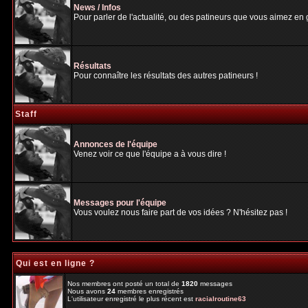
News / Infos
Pour parler de l'actualité, ou des patineurs que vous aimez en gé
Résultats
Pour connaître les résultats des autres patineurs !
Staff
Annonces de l'équipe
Venez voir ce que l'équipe a à vous dire !
Messages pour l'équipe
Vous voulez nous faire part de vos idées ? N'hésitez pas !
Qui est en ligne ?
Nos membres ont posté un total de
1820
messages
Nous avons
24
membres enregistrés
L'utilisateur enregistré le plus récent est
racialroutine63