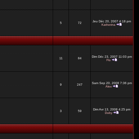
Jeu Déc 20, 2007 4:18 pm
5
72
Katherina
Dim Déc 23, 2007 11:03 pm
11
84
Flo
Sam Sep 20, 2008 7:36 pm
9
247
Alex
Dim Avr 13, 2008 4:25 pm
3
59
Duby