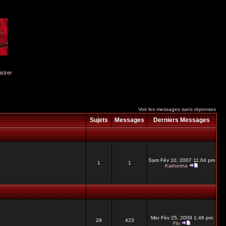
istrer
Voir les messages sans réponses
Sujets
Messages
Derniers Messages
Sam Fév 10, 2007 11:04 pm
1
1
Katherina
Mer Fév 25, 2009 1:46 pm
28
423
Flo