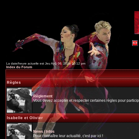
La date/heure actuelle est Jeu Aoû 06, 2026 10:12 pm
Index du Forum
Règles
Règlement
Vous devez accepter et respecter certaines règles pour particip
Isabelle et Olivier
News / Infos
Pour connaître leur actualité, c'est par ici !