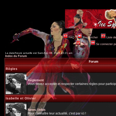
FAQ
Rechercher
Liste 
Profil
Se connecter po
La date/heure actuelle est Sam Aoû 08, 2026 10:21 am
Index du Forum
Forum
Règles
Règlement
Vous devez accepter et respecter certaines règles pour particip
Isabelle et Olivier
News / Infos
Pour connaître leur actualité, c'est par ici !