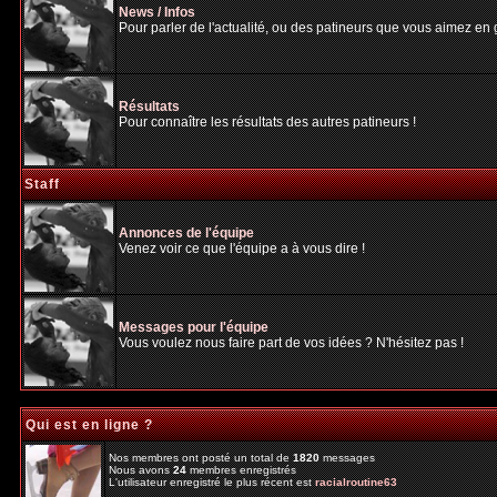
News / Infos
Pour parler de l'actualité, ou des patineurs que vous aimez en gé
Résultats
Pour connaître les résultats des autres patineurs !
Staff
Annonces de l'équipe
Venez voir ce que l'équipe a à vous dire !
Messages pour l'équipe
Vous voulez nous faire part de vos idées ? N'hésitez pas !
Qui est en ligne ?
Nos membres ont posté un total de
1820
messages
Nous avons
24
membres enregistrés
L'utilisateur enregistré le plus récent est
racialroutine63