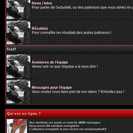
News / Infos
Pour parler de l'actualité, ou des patineurs que vous aimez en gé
Résultats
Pour connaître les résultats des autres patineurs !
Staff
Annonces de l'équipe
Venez voir ce que l'équipe a à vous dire !
Messages pour l'équipe
Vous voulez nous faire part de vos idées ? N'hésitez pas !
Qui est en ligne ?
Nos membres ont posté un total de
1820
messages
Nous avons
24
membres enregistrés
L'utilisateur enregistré le plus récent est
racialroutine63