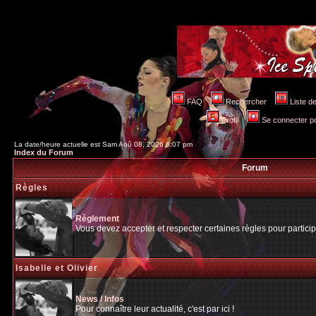
FAQ
Rechercher
Liste 
Profil
Se connecter po
La date/heure actuelle est Sam Aoû 08, 2026 6:07 pm
Index du Forum
Forum
Règles
Règlement
Vous devez accepter et respecter certaines règles pour particip
Isabelle et Olivier
News / Infos
Pour connaître leur actualité, c'est par ici !