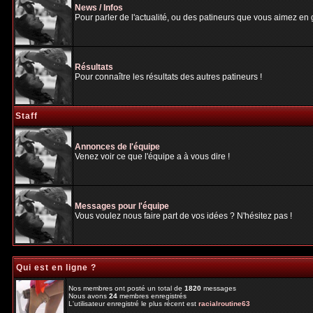
News / Infos
Pour parler de l'actualité, ou des patineurs que vous aimez en gé
Résultats
Pour connaître les résultats des autres patineurs !
Staff
Annonces de l'équipe
Venez voir ce que l'équipe a à vous dire !
Messages pour l'équipe
Vous voulez nous faire part de vos idées ? N'hésitez pas !
Qui est en ligne ?
Nos membres ont posté un total de
1820
messages
Nous avons
24
membres enregistrés
L'utilisateur enregistré le plus récent est
racialroutine63