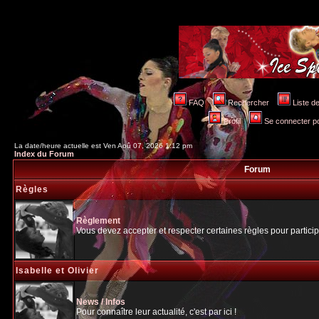
FAQ
Rechercher
Liste 
Profil
Se connecter po
La date/heure actuelle est Ven Aoû 07, 2026 1:12 pm
Index du Forum
Forum
Règles
Règlement
Vous devez accepter et respecter certaines règles pour particip
Isabelle et Olivier
News / Infos
Pour connaître leur actualité, c'est par ici !