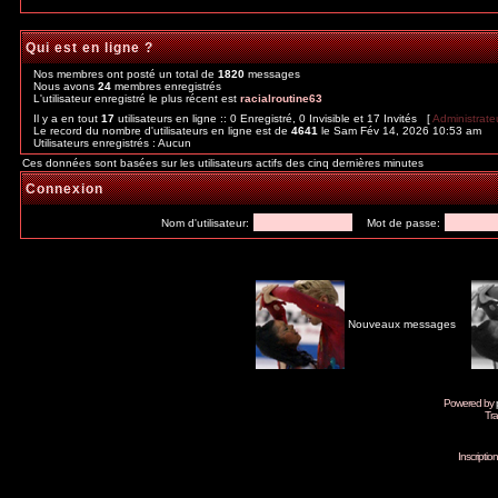
Qui est en ligne ?
Nos membres ont posté un total de
1820
messages
Nous avons
24
membres enregistrés
L'utilisateur enregistré le plus récent est
racialroutine63
Il y a en tout
17
utilisateurs en ligne :: 0 Enregistré, 0 Invisible et 17 Invités [
Administrate
Le record du nombre d'utilisateurs en ligne est de
4641
le Sam Fév 14, 2026 10:53 am
Utilisateurs enregistrés : Aucun
Ces données sont basées sur les utilisateurs actifs des cinq dernières minutes
Connexion
Nom d'utilisateur:
Mot de passe:
Nouveaux messages
Powered by
Tra
Inscripti