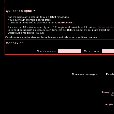
News / Infos
Pour parler de l'actualité, ou des patineurs que vous aimez en gé
Résultats
Pour connaître les résultats des autres patineurs !
Staff
Annonces de l'équipe
Venez voir ce que l'équipe a à vous dire !
Messages pour l'équipe
Vous voulez nous faire part de vos idées ? N'hésitez pas !
Qui est en ligne ?
Nos membres ont posté un total de
1820
messages
Nous avons
24
membres enregistrés
L'utilisateur enregistré le plus récent est
racialroutine63