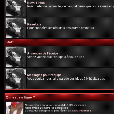
News / Infos
Pour parler de l'actualité, ou des patineurs que vous aimez en gé
Résultats
Pour connaître les résultats des autres patineurs !
Staff
Annonces de l'équipe
Venez voir ce que l'équipe a à vous dire !
Messages pour l'équipe
Vous voulez nous faire part de vos idées ? N'hésitez pas !
Qui est en ligne ?
Nos membres ont posté un total de
1820
messages
Nous avons
24
membres enregistrés
L'utilisateur enregistré le plus récent est
racialroutine63