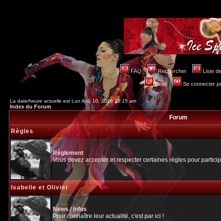
FAQ
Rechercher
Liste 
Profil
Se connecter po
La date/heure actuelle est Lun Aoû 10, 2026 10:15 am
Index du Forum
Forum
Règles
Règlement
Vous devez accepter et respecter certaines règles pour particip
Isabelle et Olivier
News / Infos
Pour connaître leur actualité, c'est par ici !