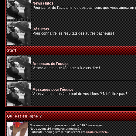
News / Infos
Pour parler de l'actualité, ou des patineurs que vous aimez en gé
Résultats
Pour connaître les résultats des autres patineurs !
Staff
Annonces de l'équipe
Venez voir ce que l'équipe a à vous dire !
Messages pour l'équipe
Vous voulez nous faire part de vos idées ? N'hésitez pas !
Qui est en ligne ?
Nos membres ont posté un total de
1820
messages
Nous avons
24
membres enregistrés
L'utilisateur enregistré le plus récent est
racialroutine63