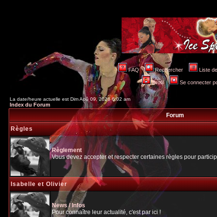
FAQ
Rechercher
Liste 
Profil
Se connecter po
La date/heure actuelle est Dim Aoû 09, 2026 6:02 am
Index du Forum
Forum
Règles
Règlement
Vous devez accepter et respecter certaines règles pour particip
Isabelle et Olivier
News / Infos
Pour connaître leur actualité, c'est par ici !