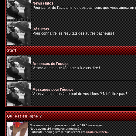
News / Infos
Pour parler de l'actualité, ou des patineurs que vous aimez en gé
Résultats
Pour connaître les résultats des autres patineurs !
Staff
Annonces de l'équipe
Venez voir ce que l'équipe a à vous dire !
Messages pour l'équipe
Vous voulez nous faire part de vos idées ? N'hésitez pas !
Qui est en ligne ?
Nos membres ont posté un total de
1820
messages
Nous avons
24
membres enregistrés
L'utilisateur enregistré le plus récent est
racialroutine63