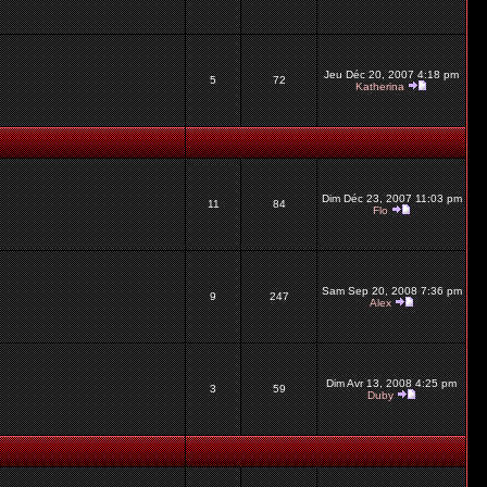
Jeu Déc 20, 2007 4:18 pm
5
72
Katherina
Dim Déc 23, 2007 11:03 pm
11
84
Flo
Sam Sep 20, 2008 7:36 pm
9
247
Alex
Dim Avr 13, 2008 4:25 pm
3
59
Duby