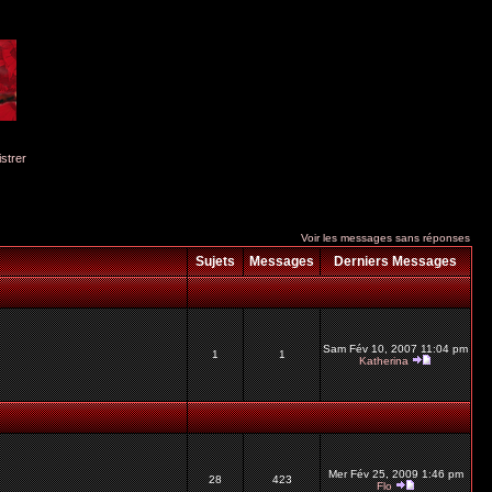
istrer
Voir les messages sans réponses
Sujets
Messages
Derniers Messages
Sam Fév 10, 2007 11:04 pm
1
1
Katherina
Mer Fév 25, 2009 1:46 pm
28
423
Flo