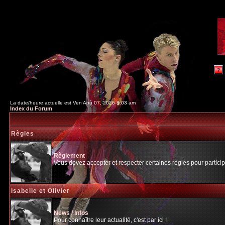
La date/heure actuelle est Ven Aoû 07, 2026 8:03 am
Index du Forum
Règles
Règlement
Vous devez accepter et respecter certaines règles pour particip
Isabelle et Olivier
News / Infos
Pour connaître leur actualité, c'est par ici !