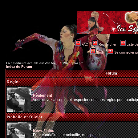
FAQ
Rechercher
Liste 
Profil
Se connecter po
La date/heure actuelle est Ven Aoû 07, 2026 5:54 pm
Index du Forum
Forum
Règles
Règlement
Vous devez accepter et respecter certaines règles pour particip
Isabelle et Olivier
News / Infos
Pour connaître leur actualité, c'est par ici !