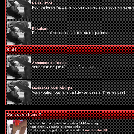
News / Infos
Pour parler de l'actualité, ou des patineurs que vous aimez en gé
Résultats
Pour connaître les résultats des autres patineurs !
Staff
Annonces de l'équipe
Venez voir ce que l'équipe a à vous dire !
Messages pour l'équipe
Vous voulez nous faire part de vos idées ? N'hésitez pas !
Qui est en ligne ?
Nos membres ont posté un total de
1820
messages
Nous avons
24
membres enregistrés
L'utilisateur enregistré le plus récent est
racialroutine63