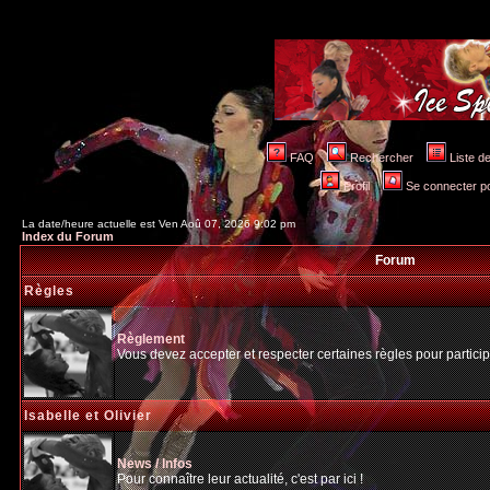
FAQ
Rechercher
Liste 
Profil
Se connecter po
La date/heure actuelle est Ven Aoû 07, 2026 9:02 pm
Index du Forum
Forum
Règles
Règlement
Vous devez accepter et respecter certaines règles pour particip
Isabelle et Olivier
News / Infos
Pour connaître leur actualité, c'est par ici !