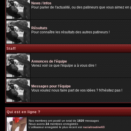
News / Infos
Pour parler de l'actualité, ou des patineurs que vous aimez en gé
Résultats
Pour connaître les résultats des autres patineurs !
Staff
Annonces de l'équipe
Venez voir ce que l'équipe a à vous dire !
Messages pour l'équipe
Vous voulez nous faire part de vos idées ? N'hésitez pas !
Qui est en ligne ?
Nos membres ont posté un total de
1820
messages
Nous avons
24
membres enregistrés
L'utilisateur enregistré le plus récent est
racialroutine63