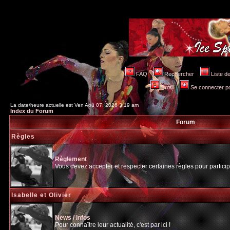
FAQ
Rechercher
Liste 
Profil
Se connecter po
La date/heure actuelle est Ven Aoû 07, 2026 3:19 am
Index du Forum
Forum
Règles
Règlement
Vous devez accepter et respecter certaines règles pour particip
Isabelle et Olivier
News / Infos
Pour connaître leur actualité, c'est par ici !