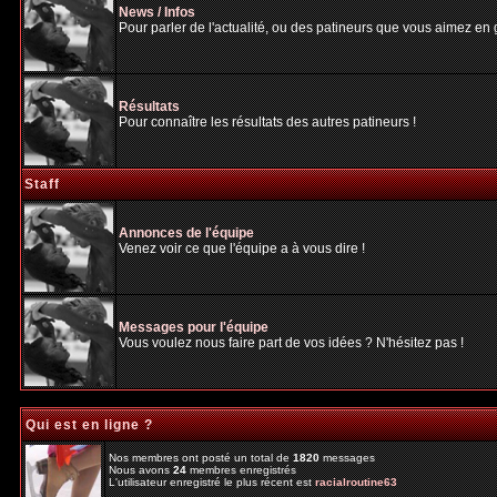
News / Infos
Pour parler de l'actualité, ou des patineurs que vous aimez en gé
Résultats
Pour connaître les résultats des autres patineurs !
Staff
Annonces de l'équipe
Venez voir ce que l'équipe a à vous dire !
Messages pour l'équipe
Vous voulez nous faire part de vos idées ? N'hésitez pas !
Qui est en ligne ?
Nos membres ont posté un total de
1820
messages
Nous avons
24
membres enregistrés
L'utilisateur enregistré le plus récent est
racialroutine63