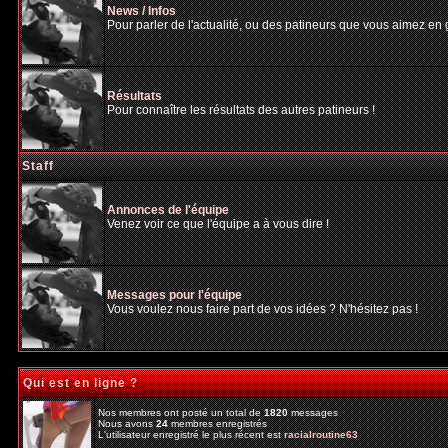
News / Infos
Pour parler de l'actualité, ou des patineurs que vous aimez en gé
Résultats
Pour connaître les résultats des autres patineurs !
Staff
Annonces de l'équipe
Venez voir ce que l'équipe a à vous dire !
Messages pour l'équipe
Vous voulez nous faire part de vos idées ? N'hésitez pas !
Qui est en ligne ?
Nos membres ont posté un total de
1820
messages
Nous avons
24
membres enregistrés
L'utilisateur enregistré le plus récent est
racialroutine63