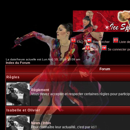
FAQ
Rechercher
Liste 
Profil
Se connecter po
La date/heure actuelle est Lun Aoû 10, 2026 10:09 am
Index du Forum
Forum
Règles
Règlement
Vous devez accepter et respecter certaines règles pour particip
Isabelle et Olivier
News / Infos
Pour connaître leur actualité, c'est par ici !