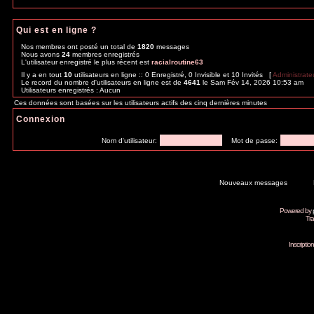
Qui est en ligne ?
Nos membres ont posté un total de
1820
messages
Nous avons
24
membres enregistrés
L'utilisateur enregistré le plus récent est
racialroutine63
Il y a en tout
10
utilisateurs en ligne :: 0 Enregistré, 0 Invisible et 10 Invités [
Administrate
Le record du nombre d'utilisateurs en ligne est de
4641
le Sam Fév 14, 2026 10:53 am
Utilisateurs enregistrés : Aucun
Ces données sont basées sur les utilisateurs actifs des cinq dernières minutes
Connexion
Nom d'utilisateur:
Mot de passe:
Nouveaux messages
Powered by
Tra
Inscripti