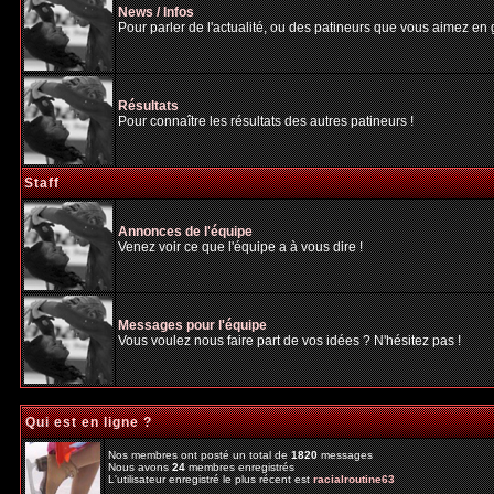
News / Infos
Pour parler de l'actualité, ou des patineurs que vous aimez en gé
Résultats
Pour connaître les résultats des autres patineurs !
Staff
Annonces de l'équipe
Venez voir ce que l'équipe a à vous dire !
Messages pour l'équipe
Vous voulez nous faire part de vos idées ? N'hésitez pas !
Qui est en ligne ?
Nos membres ont posté un total de
1820
messages
Nous avons
24
membres enregistrés
L'utilisateur enregistré le plus récent est
racialroutine63