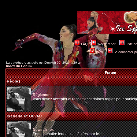
FAQ
Rechercher
Liste 
Profil
Se connecter po
La date/heure actuelle est Dim Aoû 09, 2026 4:29 am
Index du Forum
Forum
Règles
Règlement
Vous devez accepter et respecter certaines règles pour particip
Isabelle et Olivier
News / Infos
Pour connaître leur actualité, c'est par ici !