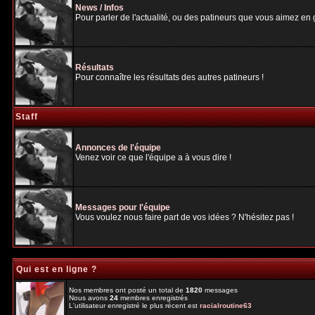
News / Infos
Pour parler de l'actualité, ou des patineurs que vous aimez en gé
Résultats
Pour connaître les résultats des autres patineurs !
Staff
Annonces de l'équipe
Venez voir ce que l'équipe a à vous dire !
Messages pour l'équipe
Vous voulez nous faire part de vos idées ? N'hésitez pas !
Qui est en ligne ?
Nos membres ont posté un total de
1820
messages
Nous avons
24
membres enregistrés
L'utilisateur enregistré le plus récent est
racialroutine63