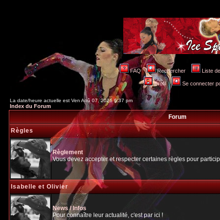
FAQ
Rechercher
Liste 
Profil
Se connecter po
La date/heure actuelle est Ven Aoû 07, 2026 6:37 pm
Index du Forum
Forum
Règles
Règlement
Vous devez accepter et respecter certaines règles pour particip
Isabelle et Olivier
News / Infos
Pour connaître leur actualité, c'est par ici !