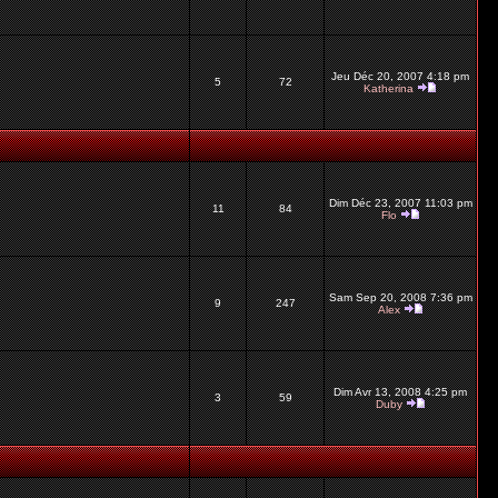
Jeu Déc 20, 2007 4:18 pm
5
72
Katherina
Dim Déc 23, 2007 11:03 pm
11
84
Flo
Sam Sep 20, 2008 7:36 pm
9
247
Alex
Dim Avr 13, 2008 4:25 pm
3
59
Duby