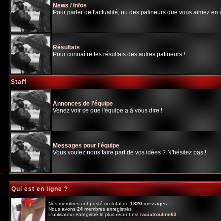
News / Infos
Pour parler de l'actualité, ou des patineurs que vous aimez en gé
Résultats
Pour connaître les résultats des autres patineurs !
Staff
Annonces de l'équipe
Venez voir ce que l'équipe a à vous dire !
Messages pour l'équipe
Vous voulez nous faire part de vos idées ? N'hésitez pas !
Qui est en ligne ?
Nos membres ont posté un total de
1820
messages
Nous avons
24
membres enregistrés
L'utilisateur enregistré le plus récent est
racialroutine63