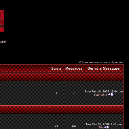
istrer
Voir les messages sans réponses
Sujets
Messages
Derniers Messages
Sam Fév 10, 2007 11:04 pm
1
1
Katherina
Mer Fév 25, 2009 1:46 pm
28
423
Flo