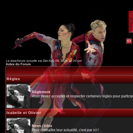
La date/heure actuelle est Dim Aoû 09, 2026 12:20 pm
Index du Forum
Règles
Règlement
Vous devez accepter et respecter certaines règles pour particip
Isabelle et Olivier
News / Infos
Pour connaître leur actualité, c'est par ici !