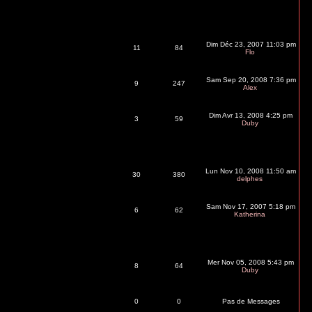
Dim Déc 23, 2007 11:03 pm
11
84
Flo
Sam Sep 20, 2008 7:36 pm
9
247
Alex
Dim Avr 13, 2008 4:25 pm
3
59
Duby
Lun Nov 10, 2008 11:50 am
30
380
delphes
Sam Nov 17, 2007 5:18 pm
6
62
Katherina
Mer Nov 05, 2008 5:43 pm
8
64
Duby
0
0
Pas de Messages