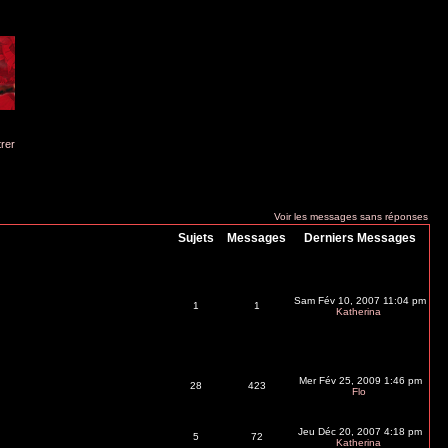
trer
Voir les messages sans réponses
Sujets
Messages
Derniers Messages
Sam Fév 10, 2007 11:04 pm
1
1
Katherina
Mer Fév 25, 2009 1:46 pm
28
423
Flo
Jeu Déc 20, 2007 4:18 pm
5
72
Katherina