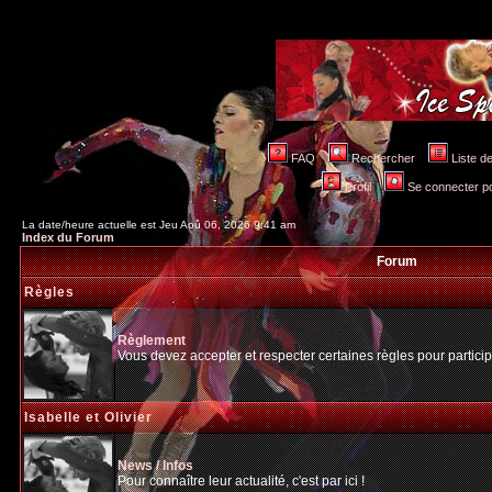
FAQ
Rechercher
Liste 
Profil
Se connecter po
La date/heure actuelle est Jeu Aoû 06, 2026 9:41 am
Index du Forum
Forum
Règles
Règlement
Vous devez accepter et respecter certaines règles pour particip
Isabelle et Olivier
News / Infos
Pour connaître leur actualité, c'est par ici !