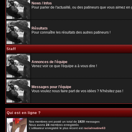
News / Infos
Pour parler de l'actualité, ou des patineurs que vous aimez en gé
Résultats
Pour connaître les résultats des autres patineurs !
Staff
Annonces de l'équipe
Venez voir ce que l'équipe a à vous dire !
Messages pour l'équipe
Vous voulez nous faire part de vos idées ? N'hésitez pas !
Qui est en ligne ?
Nos membres ont posté un total de
1820
messages
Nous avons
24
membres enregistrés
L'utilisateur enregistré le plus récent est
racialroutine63