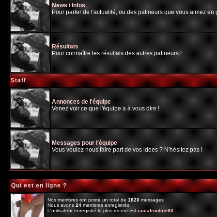
News / Infos
Pour parler de l'actualité, ou des patineurs que vous aimez en gé
Résultats
Pour connaître les résultats des autres patineurs !
Staff
Annonces de l'équipe
Venez voir ce que l'équipe a à vous dire !
Messages pour l'équipe
Vous voulez nous faire part de vos idées ? N'hésitez pas !
Qui est en ligne ?
Nos membres ont posté un total de
1820
messages
Nous avons
24
membres enregistrés
L'utilisateur enregistré le plus récent est
racialroutine63