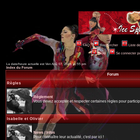
FAQ
Rechercher
Liste 
Profil
Se connecter po
La date/heure actuelle est Ven Aoû 07, 2026 11:55 pm
Index du Forum
Forum
Règles
Règlement
Vous devez accepter et respecter certaines règles pour particip
Isabelle et Olivier
News / Infos
Pour connaître leur actualité, c'est par ici !