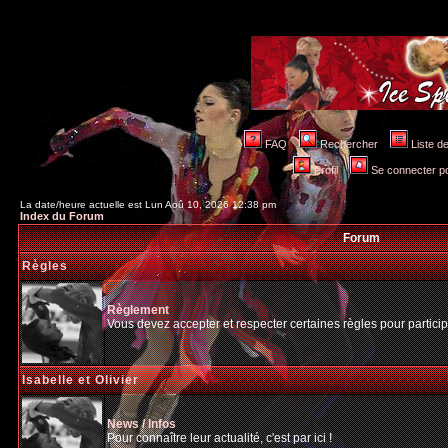
FAQ
Rechercher
Liste 
Profil
Se connecter po
La date/heure actuelle est Lun Aoû 10, 2026 12:38 pm
Index du Forum
Forum
Règles
Règlement
Vous devez accepter et respecter certaines règles pour particip
Isabelle et Olivier
News / Infos
Pour connaître leur actualité, c'est par ici !