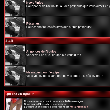
News / Infos
Pour parler de l'actualité, ou des patineurs que vous aimez en gé
Résultats
Pour connaître les résultats des autres patineurs !
Staff
Annonces de l'équipe
Venez voir ce que l'équipe a à vous dire !
Messages pour l'équipe
Vous voulez nous faire part de vos idées ? N'hésitez pas !
Qui est en ligne ?
Nos membres ont posté un total de
1820
messages
Nous avons
24
membres enregistrés
L'utilisateur enregistré le plus récent est
racialroutine63