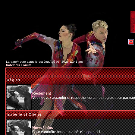
La date/heure actuelle est Jeu Aoû 06, 2026 11:41 am
Index du Forum
Règles
Règlement
Vous devez accepter et respecter certaines règles pour particip
Isabelle et Olivier
News / Infos
Pour connaître leur actualité, c'est par ici !