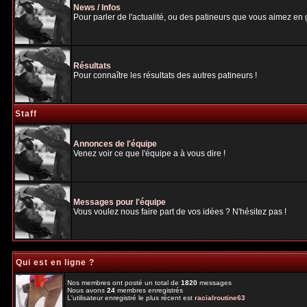
News / Infos
Pour parler de l'actualité, ou des patineurs que vous aimez en gé
Résultats
Pour connaître les résultats des autres patineurs !
Staff
Annonces de l'équipe
Venez voir ce que l'équipe a à vous dire !
Messages pour l'équipe
Vous voulez nous faire part de vos idées ? N'hésitez pas !
Qui est en ligne ?
Nos membres ont posté un total de
1820
messages
Nous avons
24
membres enregistrés
L'utilisateur enregistré le plus récent est
racialroutine63