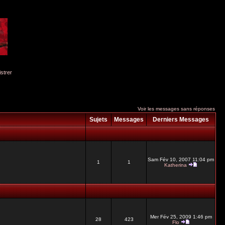
istrer
Voir les messages sans réponses
Sujets
Messages
Derniers Messages
Sam Fév 10, 2007 11:04 pm
1
1
Katherina
Mer Fév 25, 2009 1:46 pm
28
423
Flo