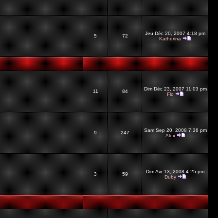
Jeu Déc 20, 2007 4:18 pm
5
72
Katherina
Dim Déc 23, 2007 11:03 pm
11
84
Flo
Sam Sep 20, 2008 7:36 pm
9
247
Alex
Dim Avr 13, 2008 4:25 pm
3
59
Duby