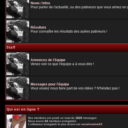
News / Infos
Pour parler de l'actualité, ou des patineurs que vous aimez en gé
Résultats
Pour connaître les résultats des autres patineurs !
Staff
Annonces de l'équipe
Venez voir ce que l'équipe a à vous dire !
Messages pour l'équipe
Vous voulez nous faire part de vos idées ? N'hésitez pas !
Qui est en ligne ?
Nos membres ont posté un total de
1820
messages
Nous avons
24
membres enregistrés
L'utilisateur enregistré le plus récent est
racialroutine63