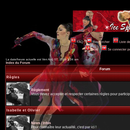
FAQ
Rechercher
Liste 
Profil
Se connecter po
La date/heure actuelle est Ven Aoû 07, 2026 3:34 am
Index du Forum
Forum
Règles
Règlement
Vous devez accepter et respecter certaines règles pour particip
Isabelle et Olivier
News / Infos
Pour connaître leur actualité, c'est par ici !