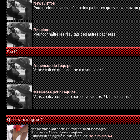
News / Infos
Pour parler de l'actualité, ou des patineurs que vous aimez en gé
Résultats
Pour connaître les résultats des autres patineurs !
Staff
Annonces de l'équipe
Venez voir ce que l'équipe a à vous dire !
Messages pour l'équipe
Vous voulez nous faire part de vos idées ? N'hésitez pas !
Qui est en ligne ?
Nos membres ont posté un total de
1820
messages
Nous avons
24
membres enregistrés
L'utilisateur enregistré le plus récent est
racialroutine63