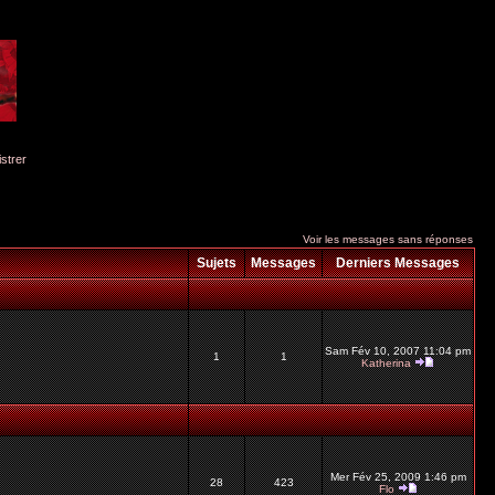
istrer
Voir les messages sans réponses
Sujets
Messages
Derniers Messages
Sam Fév 10, 2007 11:04 pm
1
1
Katherina
Mer Fév 25, 2009 1:46 pm
28
423
Flo