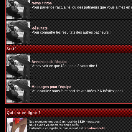
News / Infos
Pour parler de l'actualité, ou des patineurs que vous aimez en gé
Résultats
Pour connaître les résultats des autres patineurs !
Staff
Annonces de l'équipe
Venez voir ce que l'équipe a à vous dire !
Messages pour l'équipe
Vous voulez nous faire part de vos idées ? N'hésitez pas !
Qui est en ligne ?
Nos membres ont posté un total de
1820
messages
Nous avons
24
membres enregistrés
L'utilisateur enregistré le plus récent est
racialroutine63