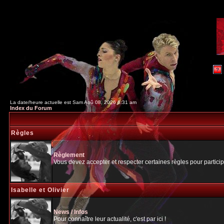
La date/heure actuelle est Sam Aoû 08, 2026 6:31 am
Index du Forum
Règles
Règlement
Vous devez accepter et respecter certaines règles pour particip
Isabelle et Olivier
News / Infos
Pour connaître leur actualité, c'est par ici !