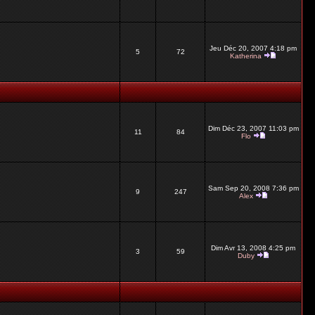
Jeu Déc 20, 2007 4:18 pm
5
72
Katherina
Dim Déc 23, 2007 11:03 pm
11
84
Flo
Sam Sep 20, 2008 7:36 pm
9
247
Alex
Dim Avr 13, 2008 4:25 pm
3
59
Duby