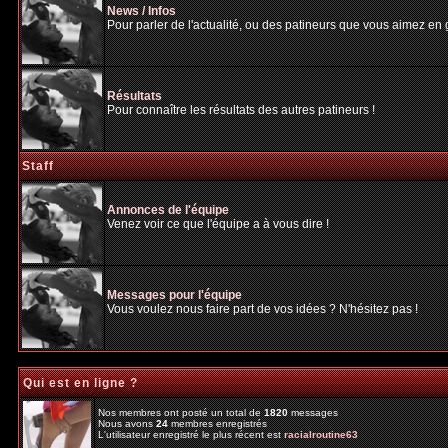
News / Infos
Pour parler de l'actualité, ou des patineurs que vous aimez en gé
Résultats
Pour connaître les résultats des autres patineurs !
Staff
Annonces de l'équipe
Venez voir ce que l'équipe a à vous dire !
Messages pour l'équipe
Vous voulez nous faire part de vos idées ? N'hésitez pas !
Qui est en ligne ?
Nos membres ont posté un total de
1820
messages
Nous avons
24
membres enregistrés
L'utilisateur enregistré le plus récent est
racialroutine63