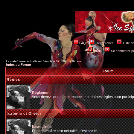
FAQ
Rechercher
Liste 
Profil
Se connecter po
La date/heure actuelle est Ven Aoû 07, 2026 8:07 am
Index du Forum
Forum
Règles
Règlement
Vous devez accepter et respecter certaines règles pour particip
Isabelle et Olivier
News / Infos
Pour connaître leur actualité, c'est par ici !