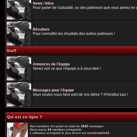
News / Infos
Pour parler de l'actualité, ou des patineurs que vous aimez en gé
Résultats
Pour connaître les résultats des autres patineurs !
Staff
Annonces de l'équipe
Venez voir ce que l'équipe a à vous dire !
Messages pour l'équipe
Vous voulez nous faire part de vos idées ? N'hésitez pas !
Qui est en ligne ?
Nos membres ont posté un total de
1820
messages
Nous avons
24
membres enregistrés
L'utilisateur enregistré le plus récent est
racialroutine63