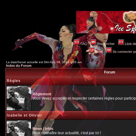
FAQ
Rechercher
Liste 
Profil
Se connecter po
La date/heure actuelle est Dim Aoû 09, 2026 1:03 am
Index du Forum
Forum
Règles
Règlement
Vous devez accepter et respecter certaines règles pour particip
Isabelle et Olivier
News / Infos
Pour connaître leur actualité, c'est par ici !