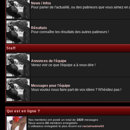
News / Infos
Pour parler de l'actualité, ou des patineurs que vous aimez en gé
Résultats
Pour connaître les résultats des autres patineurs !
Staff
Annonces de l'équipe
Venez voir ce que l'équipe a à vous dire !
Messages pour l'équipe
Vous voulez nous faire part de vos idées ? N'hésitez pas !
Qui est en ligne ?
Nos membres ont posté un total de
1820
messages
Nous avons
24
membres enregistrés
L'utilisateur enregistré le plus récent est
racialroutine63