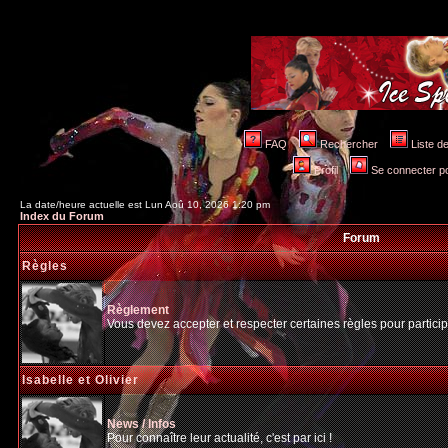
FAQ
Rechercher
Liste 
Profil
Se connecter po
La date/heure actuelle est Lun Aoû 10, 2026 1:20 pm
Index du Forum
Forum
Règles
Règlement
Vous devez accepter et respecter certaines règles pour particip
Isabelle et Olivier
News / Infos
Pour connaître leur actualité, c'est par ici !